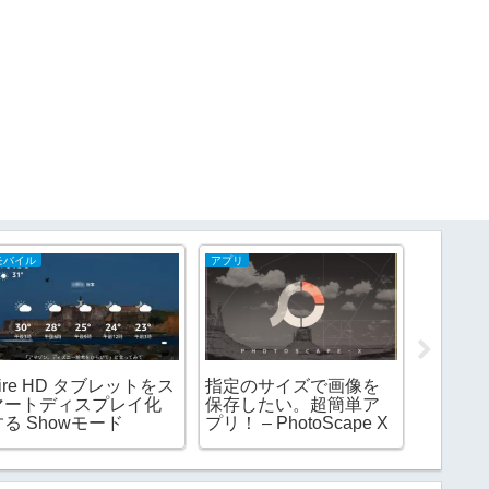
モバイル
アプリ
通信キャリ
ire HD タブレットをス
指定のサイズで画像を
Google 
マートディスプレイ化
保存したい。超簡単ア
Rakute
する Showモード
プリ！ – PhotoScape X
せる方