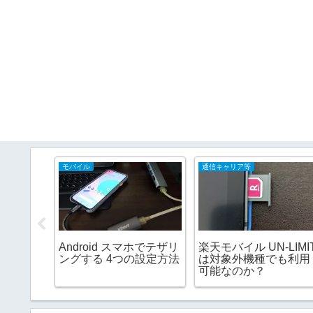
モバイル
通信キャリア等
ズの画像検
Android スマホでテザリ
楽天モバイル UN-LIMI
けて動
ングする 4つの設定方法
は対象外機種でも利用
を調べ
可能なのか？